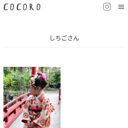
tog
nav
しちごさん