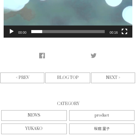
00:00
00:16
< PREV
NEXT >
BLOG TOP
CATEGORY
NEWS
product
YUKAKO
桜庭 里子